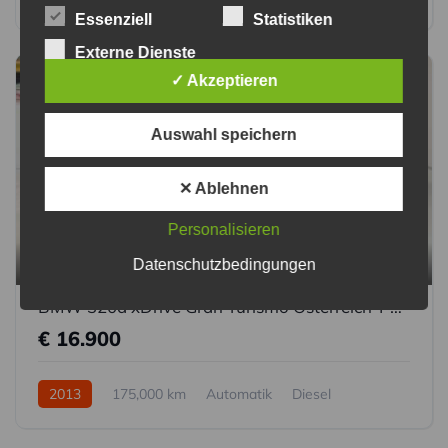
Essenziell
Statistiken
4WD/Allrad
Externe Dienste
✓ Akzeptieren
Auswahl speichern
✕ Ablehnen
Personalisieren
12
Datenschutzbedingungen
BMW 320d xDrive Gran Turismo Österreich-Paket Aut.
€ 16.900
2013
175,000 km
Automatik
Diesel
4WD/Allrad