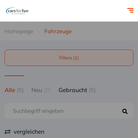
Homepage
Fahrzeuge
Filters (1)
Alle
(5)
Neu
(0)
Gebraucht
(5)
vergleichen