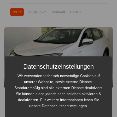
2017
68,400 km
Manuell
Benzin
Frontantrieb
Datenschutzeinstellungen
Wir verwenden technisch notwendige Cookies auf
9
unserer Webseite, sowie externe Dienste.
Standardmäßig sind alle externen Dienste deaktiviert.
Toyota RAV 4 2,5 Hybrid Lounge 4WD Aut.
Sie können diese jedoch nach belieben aktivieren &
deaktivieren. Für weitere Informationen lesen Sie
€ 16.900
unsere
Datenschutzbestimmungen
.
2016
194,500 km
Automatik
Hybrid