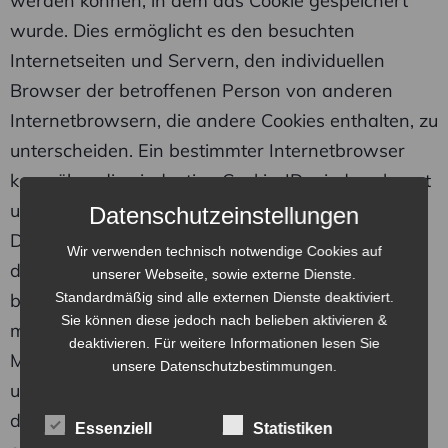
werden können, in dem das Cookie gespeichert
wurde. Dies ermöglicht es den besuchten
Internetseiten und Servern, den individuellen
Browser der betroffenen Person von anderen
Internetbrowsern, die andere Cookies enthalten, zu
unterscheiden. Ein bestimmter Internetbrowser
kann über die eindeutige Cookie-ID wiedererkannt
und identifiziert werden.
Datenschutzeinstellungen
Durch den Einsatz von Cookies kann den Nutzern
Wir verwenden technisch notwendige Cookies auf
dieser Internetseite nutzerfreundlichere Services
unserer Webseite, sowie externe Dienste.
bereitstellen, die ohne die Cookie-Setzung nicht
Standardmäßig sind alle externen Dienste deaktiviert.
Sie können diese jedoch nach belieben aktivieren &
möglich wären.
deaktivieren. Für weitere Informationen lesen Sie
Mittels eines Cookies können die Informationen
unsere
Datenschutzbestimmungen
.
und Angebote auf unserer Internetseite im Sinne
des Benutzers optimiert werden. Cookies
Essenziell
Statistiken