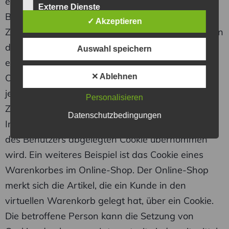
ermöglichen uns, wie bereits erwähnt, die
Externe Dienste
Benutzer unserer Internetseite wiederzuerkennen.
✓ Akzeptieren
Zweck dieser Wiedererkennung ist es, den Nutzern
die Verwendung unserer Internetseite zu
Auswahl speichern
erleichtern. Der Benutzer einer Internetseite, die
Cookies verwendet, muss beispielsweise nicht bei
✕ Ablehnen
jedem Besuch der Internetseite erneut seine
Personalisieren
Zugangsdaten eingeben, weil dies von der
Datenschutzbedingungen
Internetseite und dem auf dem Computersystem
des Benutzers abgelegten Cookie übernommen
wird. Ein weiteres Beispiel ist das Cookie eines
Warenkorbes im Online-Shop. Der Online-Shop
merkt sich die Artikel, die ein Kunde in den
virtuellen Warenkorb gelegt hat, über ein Cookie.
Die betroffene Person kann die Setzung von