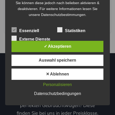
VW Touran Sky 1,6 BMT TDI DPF
Sie können diese jedoch nach belieben aktivieren &
deaktivieren. Für weitere Informationen lesen Sie
€ 8.900
unsere
Datenschutzbestimmungen
.
2011
144,000 km
Manuell
Diesel
Essenziell
Statistiken
Frontantrieb
Externe Dienste
✓ Akzeptieren
0664/1530300
Auswahl speichern
✕ Ablehnen
Personalisieren
Datenschutzbedingungen
Sie sind auf der Suche nach dem
perfekten Gebrauchtwagen? Diese
finden Sie bei uns in jeder Preisklasse.