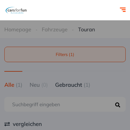
Homepage
Fahrzeuge
Touran
Filters (1)
Alle
(1)
Neu
(0)
Gebraucht
(1)
vergleichen